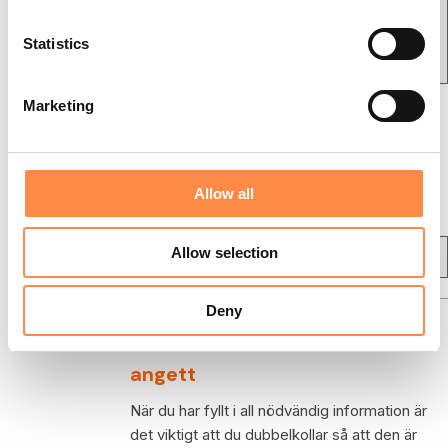
n
t
Statistics
S
e
Marketing
All personlig information du anger används
l
endast för att möjliggöra den digitala
e
inlämningen och elektroniska signeringen av
c
Fastställelseintyget hos Bolagsverket, ingen
t
Allow all
information kommer att lagras av CtrlPrint.
i
o
Allow selection
n
Deny
Granska informationen du
angett
När du har fyllt i all nödvändig information är
det viktigt att du dubbelkollar så att den är