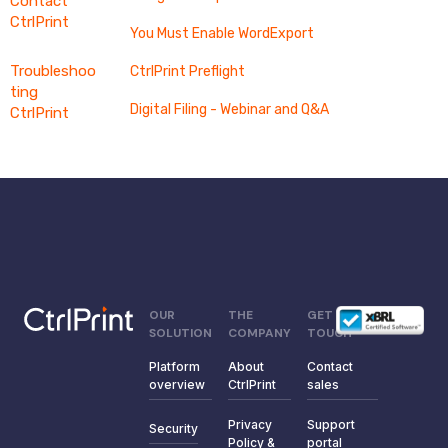
Contact
CtrlPrint
You Must Enable WordExport
Troubleshoo
CtrlPrint Preflight
ting
Digital Filing - Webinar and Q&A
CtrlPrint
OUR
THE
GET IN
SOLUTION
COMPANY
TOUCH
Platform
About
Contact
overview
CtrlPrint
sales
Privacy
Support
Security
Policy &
portal