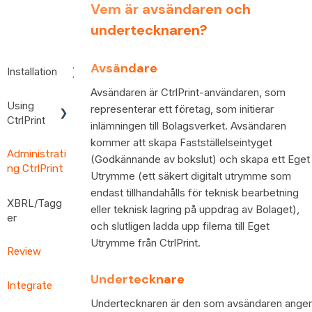
Vem är avsändaren och
undertecknaren?
Avsändare
Installation
Avsändaren är CtrlPrint-användaren, som
Installation
Using
Instruction
representerar ett företag, som initierar
CtrlPrint
s
inlämningen till Bolagsverket. Avsändaren
kommer att skapa Fastställelseintyget
User
Install
Administrati
Guides
Creative
(Godkännande av bokslut) och skapa ett Eget
ng CtrlPrint
Cloud and
Utrymme (ett säkert digitalt utrymme som
Using
InDesign/I
CtrlPrint
endast tillhandahålls för teknisk bearbetning
nCopy
XBRL/Tagg
eller teknisk lagring på uppdrag av Bolaget),
Single
er
CtrlPrint
och slutligen ladda upp filerna till Eget
Sign-On
Transfer
Overview
(SSO)
Utrymme från CtrlPrint.
Manager
Review
of
Tagging
Troublesh
Undertecknare
and FAQ
Integrate
ooting
Installation
Undertecknaren är den som avsändaren anger
Table