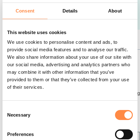
innehållet i de filer som du till slut
Consent
Details
About
skickar till Bolagsverket och din
revisor är helt identiska.
This website uses cookies
We use cookies to personalise content and ads, to
provide social media features and to analyse our traffic.
We also share information about your use of our site with
Skapa ert Fastställelseintyg
our social media, advertising and analytics partners who
Guiden för Digital inlämning hjälper dig genom
may combine it with other information that you’ve
stegen för att skapa ett svenskt
provided to them or that they’ve collected from your use
Fastställelseintyg. Allt du behöver göra är att
of their services.
fylla i de nödvändiga uppgifterna vid varje steg
. När ditt svenska organisationsnummer har
angetts och bekräftats hämtas data säkert
C
Necessary
från Bolagsverket för att göra processen
o
enklare.
n
s
Preferences
e