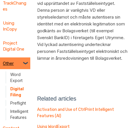
Tagging
vid upprättandet av Fastställelseintyget.
TrackChang
es
Denna person är vanligtvis VD eller
TextBlock
styrelseledamot och måste autentisera sin
Tagging
Using
identitet med en elektronisk legitimation som
Tagger
InCopy
godkänts av Bolagsverket (till exempel
Resource
s
Svenskt BankID) i företagets Eget Utrymme.
Project
Vid lyckad autentisering undertecknar
Troublesh
Digital One
personen Fastställelseintyget elektroniskt och
ooting the
Tagger
lämnar in årsredovisningen till Bolagsverket.
Other
Informatio
n About
Word
Validating
Export
Your
Digital
Report
Filing
Related articles
Preflight
Activation and Use of CtrlPrint Intelligent
Intelligent
Features (AI)
Features
Using WordExport